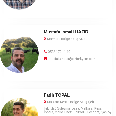
Mustafa İsmail HAZIR
Marmara
Bölge Satış Müdürü
0532 179 11 10
mustafa.hazir@ozturkyem.com
Fatih TOPAL
Malkara-Keşan Bölge Satış Şefi
Tekirdağ Süleymanpaşa, Malkara, Keşan,
İpsala, Meriç, Enez, Gelibolu, Eceabat, Şarköy