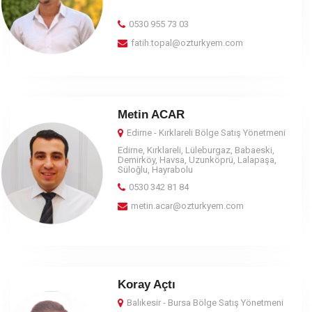
0530 955 73 03
fatih.topal@ozturkyem.com
Metin ACAR
Edirne - Kırklareli
Bölge Satış Yönetmeni
Edirne, Kırklareli, Lüleburgaz, Babaeski,
Demirköy, Havsa, Uzunköprü, Lalapaşa,
Süloğlu, Hayrabolu
0530 342 81 84
metin.acar@ozturkyem.com
Koray Açtı
Balıkesir - Bursa Bölge Satış Yönetmeni