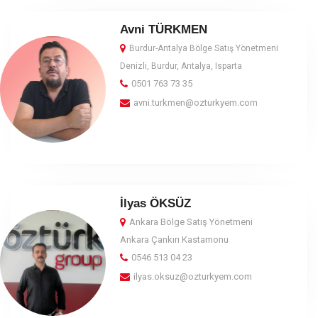
Avni TÜRKMEN
Burdur-Antalya Bölge Satış Yönetmeni
Denizli, Burdur, Antalya, Isparta
0501 763 73 35
avni.turkmen@ozturkyem.com
İlyas ÖKSÜZ
Ankara Bölge Satış Yönetmeni
Ankara Çankırı Kastamonu
0546 513 04 23
ilyas.oksuz@ozturkyem.com