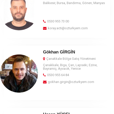
Balıkesir, Bursa, Bandırma, Gönen, Manyas
0530 955 73 00
koray.acti@ozturkyem.com
Gökhan GİRGİN
Çanakkale Bölge Satış Yönetmeni
Çanakkale, Biga, Çan, Lapseki, Ezine,
Bayramiç, Ayvacık, Yenice
0530 955 64 84
gokhan.girgin@ozturkyem.com