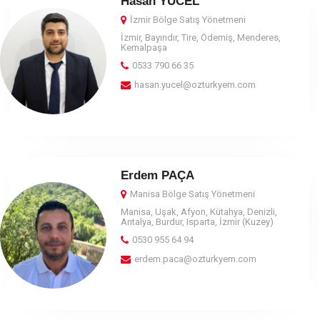
Hasan YÜCEL
İzmir Bölge Satış Yönetmeni
İzmir, Bayındır, Tire, Ödemiş, Menderes,
Kemalpaşa
0533 790 66 35
hasan.yucel@ozturkyem.com
Erdem PAÇA
Manisa Bölge Satış Yönetmeni
Manisa, Uşak, Afyon, Kütahya, Denizli,
Antalya, Burdur, Isparta, İzmir (Kuzey)
0530 955 64 94
erdem.paca@ozturkyem.com