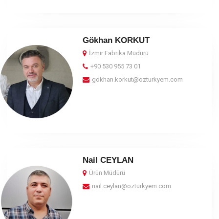
Gökhan KORKUT
İzmir Fabrika Müdürü
+90 530 955 73 01
gokhan.korkut@ozturkyem.com
Nail CEYLAN
Ürün Müdürü
nail.ceylan@ozturkyem.com